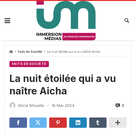
Passer
au
contenu
Faits de Société
La nuit étoilée qui a vu naître Aicha
FAITS DE SOCIÉTÉ
La nuit étoilée qui a vu
naître Aicha
0
Alicia Mouelle
16 Mai 2024
—