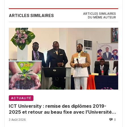
ARTICLES SIMILAIRES
ARTICLES SIMILAIRES
DU MÊME AUTEUR
ACTUALITÉ
ICT University : remise des diplômes 2019-
2025 et retour au beau fixe avec l’Université
de Buea
3 Août 2026
0