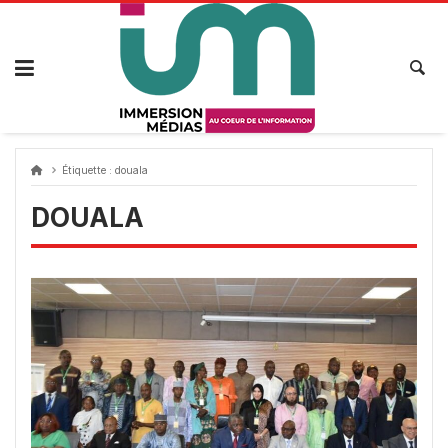
Passer
au
contenu
Étiquette :
douala
DOUALA