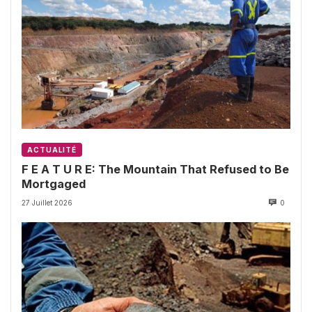
ACTUALITÉ
F E A T U R E: The Mountain That Refused to Be
Mortgaged
27 Juillet 2026
0