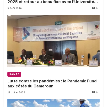
2025 et retour au beau fixe avec l’Université
de Buea
3 Août 2026
0
SANTÉ
Lutte contre les pandémies : le Pandemic Fund
aux côtés du Cameroun
29 Juillet 2026
0