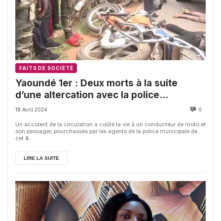
FAITS DE SOCIÉTÉ
Yaoundé 1er : Deux morts à la suite
d’une altercation avec la police
municipale
18 Avril 2024
0
Un accident de la circulation a coûté la vie à un conducteur de moto et
son passager, pourchassés par les agents de la police municipale de
cet &...
LIRE LA SUITE