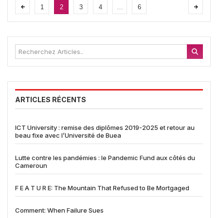
1
2
3
4
…
6
ARTICLES RÉCENTS
ICT University : remise des diplômes 2019-2025 et retour au
beau fixe avec l’Université de Buea
Lutte contre les pandémies : le Pandemic Fund aux côtés du
Cameroun
F E A T U R E: The Mountain That Refused to Be Mortgaged
Comment: When Failure Sues