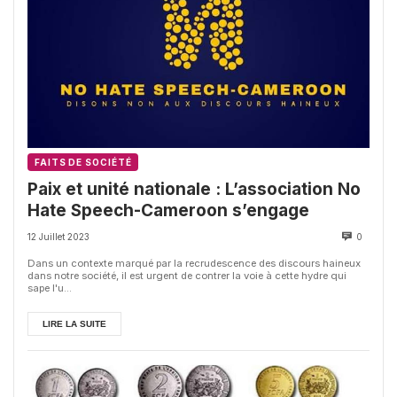
FAITS DE SOCIÉTÉ
Paix et unité nationale : L’association No
Hate Speech-Cameroon s’engage
12 Juillet 2023
0
Dans un contexte marqué par la recrudescence des discours haineux
dans notre société, il est urgent de contrer la voie à cette hydre qui
sape l'u...
LIRE LA SUITE