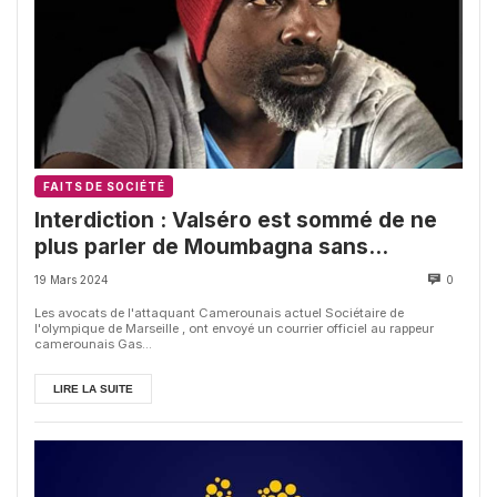
FAITS DE SOCIÉTÉ
Interdiction : Valséro est sommé de ne
plus parler de Moumbagna sans
autorisation
19 Mars 2024
0
Les avocats de l'attaquant Camerounais actuel Sociétaire de
l'olympique de Marseille , ont envoyé un courrier officiel au rappeur
camerounais Gas...
LIRE LA SUITE