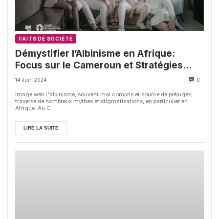
FAITS DE SOCIÉTÉ
Démystifier l’Albinisme en Afrique:
Focus sur le Cameroun et Stratégies
pour un Changement Durable
14 Juin 2024
0
Image web L'albinisme, souvent mal compris et source de préjugés,
traverse de nombreux mythes et stigmatisations, en particulier en
Afrique. Au C...
LIRE LA SUITE