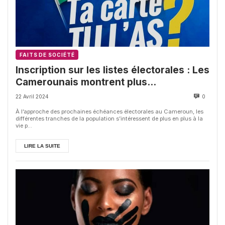
FAITS DE SOCIÉTÉ
Inscription sur les listes électorales : Les
Camerounais montrent plus
d’engouement
22 Avril 2024
0
À l’approche des prochaines échéances électorales au Cameroun, les
différentes tranches de la population s’intéressent de plus en plus à la
vie p...
LIRE LA SUITE