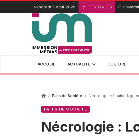
Passer
vendredi 7 août 2026
TENDANCES
ICT University : re
3 Août 2026
au
contenu
ACCUEIL
ACTUALITÉ
CULTURE
Faits de Société
Nécrologie : Louise Ngo ye
FAITS DE SOCIÉTÉ
Nécrologie : L