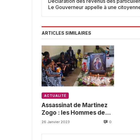
Déclaration des revenus des particulier
Le Gouverneur appelle à une citoyenneté
responsable des Camerounais
ARTICLES SIMILAIRES
ACTUALITÉ
Assassinat de Martinez
Zogo : les Hommes de
médias réclament justice
0
26 Janvier 2023