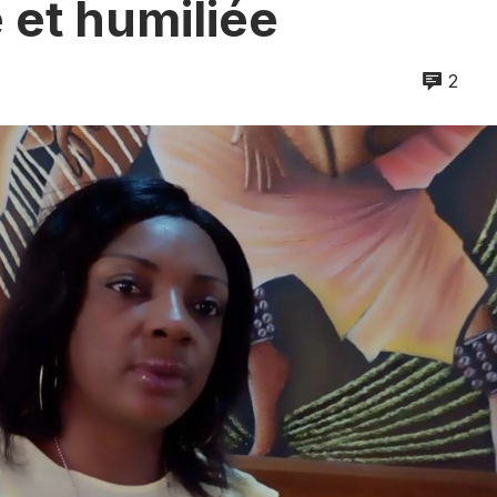
 et humiliée
2