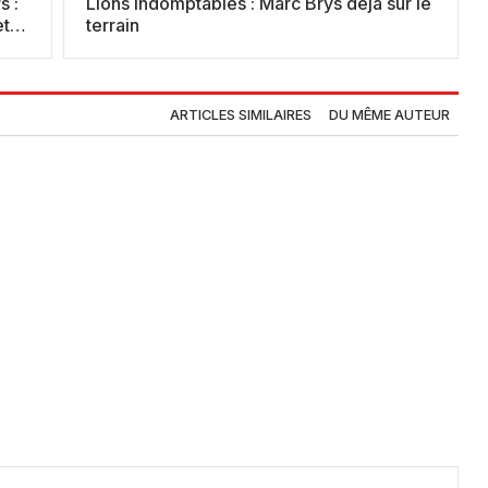
s :
Lions indomptables : Marc Brys déjà sur le
terrain
ARTICLES SIMILAIRES
DU MÊME AUTEUR