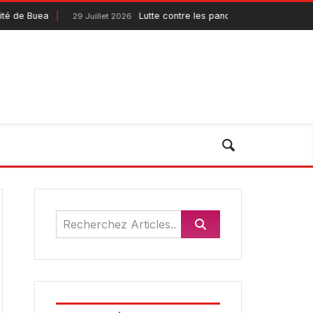
 Buea
Lutte contre les pandémies : le Pandemic Fun
29 Juillet 2026