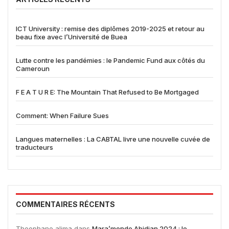
ICT University : remise des diplômes 2019-2025 et retour au
beau fixe avec l’Université de Buea
Lutte contre les pandémies : le Pandemic Fund aux côtés du
Cameroun
F E A T U R E: The Mountain That Refused to Be Mortgaged
Comment: When Failure Sues
Langues maternelles : La CABTAL livre une nouvelle cuvée de
traducteurs
COMMENTAIRES RÉCENTS
Theophane alima
dans
Mara’monde Abidjan 2024 : le