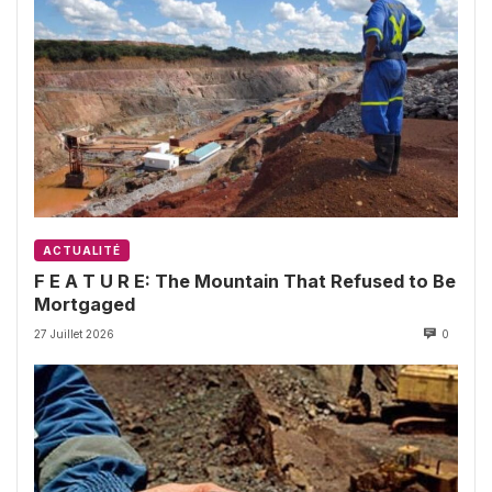
ACTUALITÉ
F E A T U R E: The Mountain That Refused to Be
Mortgaged
27 Juillet 2026
0