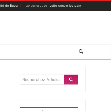
Buea
Lutte contre les pandémies : le Pandemic Fun
29 Juillet 2026