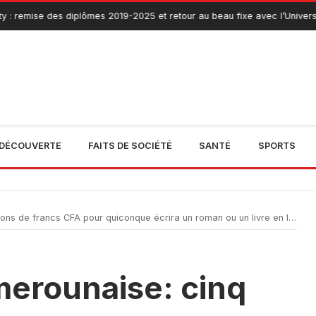
mise des diplômes 2019-2025 et retour au beau fixe avec l’Université de 
DÉCOUVERTE
FAITS DE SOCIÉTÉ
SANTÉ
SPORTS
de francs CFA pour quiconque écrira un roman ou un livre en langue maternelle
merounaise: cinq