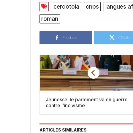
cerdotola
cnps
langues af
roman
Facebook
X Twitter
Jeunesse: le parlement va en guerre
contre l’incivisme
ARTICLES SIMILAIRES