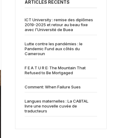
ARTICLES RÉCENTS
ICT University : remise des diplômes
2019-2025 et retour au beau fixe
avec l’Université de Buea
Lutte contre les pandémies : le
Pandemic Fund aux côtés du
Cameroun
F E A T U R E: The Mountain That
Refused to Be Mortgaged
Comment: When Failure Sues
Langues maternelles : La CABTAL
livre une nouvelle cuvée de
traducteurs