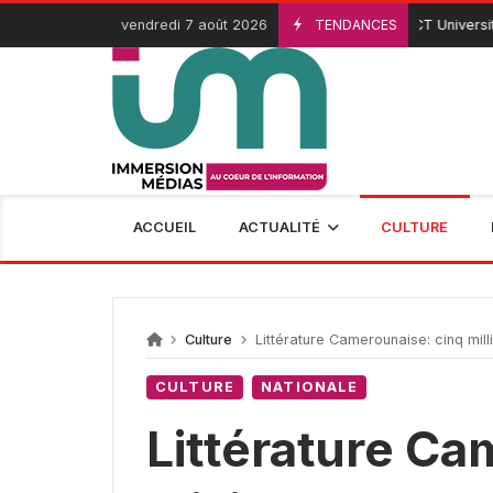
Passer
vendredi 7 août 2026
TENDANCES
ICT University : re
3 Août 2026
au
contenu
ACCUEIL
ACTUALITÉ
CULTURE
Culture
Littérature Camerounaise: cinq millions 
CULTURE
NATIONALE
Littérature Ca