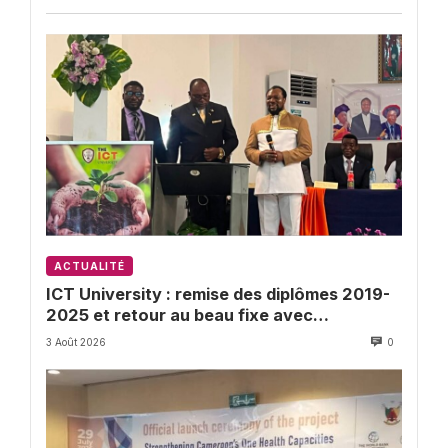
ACTUALITÉ
ICT University : remise des diplômes 2019-
2025 et retour au beau fixe avec
l’Université de Buea
3 Août 2026
0