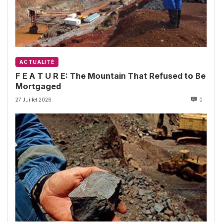
ACTUALITÉ
F E A T U R E: The Mountain That Refused to Be
Mortgaged
27 Juillet 2026
0