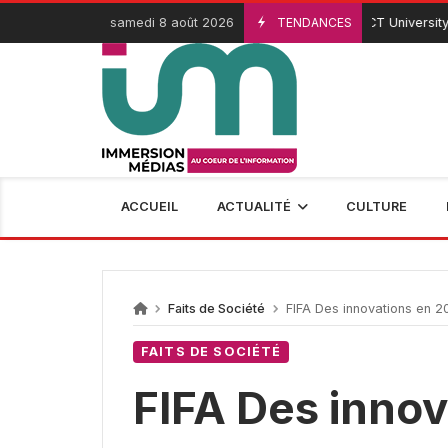
Passer
samedi 8 août 2026
TENDANCES
ICT University : r
3 Août 2026
au
contenu
ACCUEIL
ACTUALITÉ
CULTURE
Faits de Société
FIFA Des innovations en 2
FAITS DE SOCIÉTÉ
FIFA Des inno