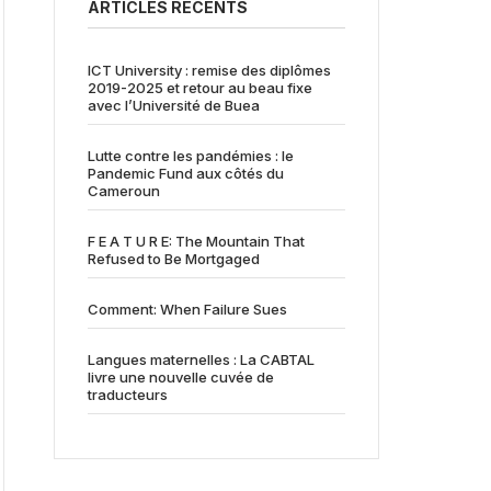
ARTICLES RÉCENTS
ICT University : remise des diplômes
2019-2025 et retour au beau fixe
avec l’Université de Buea
Lutte contre les pandémies : le
Pandemic Fund aux côtés du
Cameroun
F E A T U R E: The Mountain That
Refused to Be Mortgaged
Comment: When Failure Sues
Langues maternelles : La CABTAL
livre une nouvelle cuvée de
traducteurs