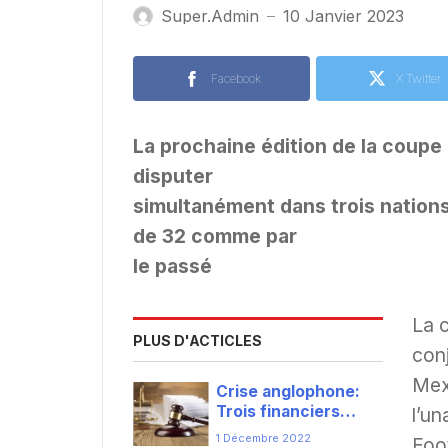
Super.admin
10 Janvier 2023
—
Facebook
X Twitter
La prochaine édition de la coup
disputer
simultanément dans trois nations
de 32 comme par
le passé
La 
PLUS D'ACTICLES
con
Mexi
Crise anglophone:
Trois financiers
l’un
inculpés aux Etats-
1 Décembre 2022
Foot