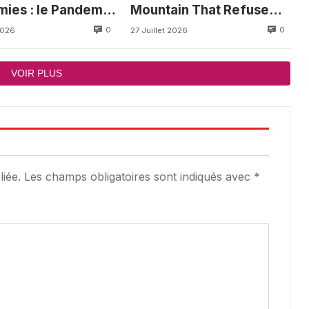
ies : le Pandemic
Mountain That Refused
ux côtés du
to Be Mortgaged
0
0
2026
27 Juillet 2026
oun
VOIR PLUS
iée.
Les champs obligatoires sont indiqués avec
*