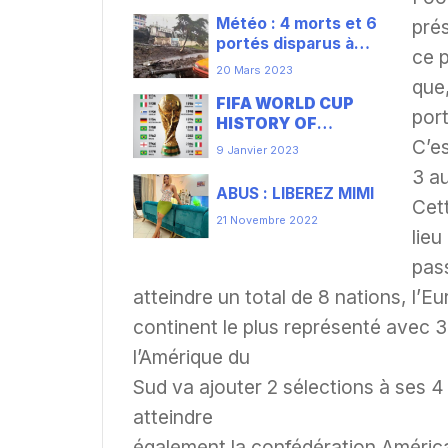
Unis
Météo : 4 morts et 6
prés
portés disparus à
ce 
Buea
20 Mars 2023
que,
FIFA WORLD CUP
port
HISTORY OF
CHAMPIONS
C’es
9 Janvier 2023
3 a
ABUS : LIBEREZ MIMI
Cett
21 Novembre 2022
lieu
pass
atteindre un total de 8 nations, l’Eu
continent le plus représenté avec 3
l’Amérique du
Sud va ajouter 2 sélections à ses 4
atteindre
également la confédération América