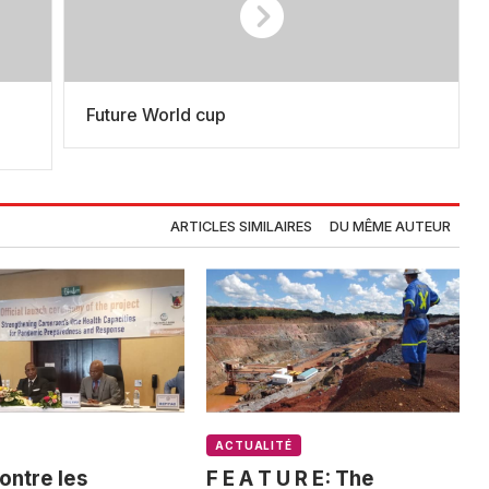
Future World cup
ARTICLES SIMILAIRES
DU MÊME AUTEUR
ACTUALITÉ
ontre les
F E A T U R E: The