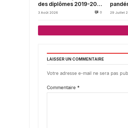
des diplômes 2019-2025
pandém
et retour au beau fixe
Fund a
0
3 Août 2026
29 Juillet 
avec l’Université de
Camer
Buea
LAISSER UN COMMENTAIRE
Votre adresse e-mail ne sera pas publ
Commentaire
*