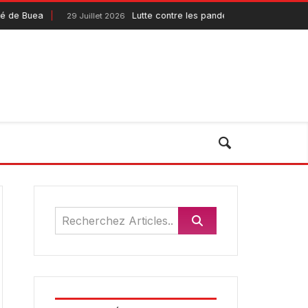
 Buea
Lutte contre les pandémies : le Pandemic Fun
29 Juillet 2026