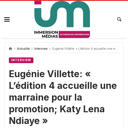
Passer
au
contenu
Actualité
Interview
Eugénie Villette: « L’édition 4 accueille une marraine pour la promotion; Katy Lena Ndiaye »
INTERVIEW
Eugénie Villette: «
L’édition 4 accueille une
marraine pour la
promotion; Katy Lena
Ndiaye »