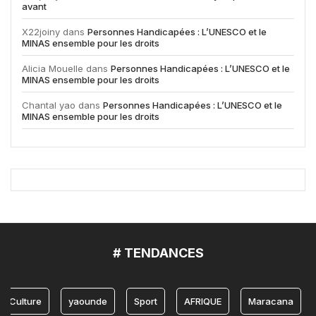
avant
X22joiny
dans
Personnes Handicapées : L’UNESCO et le
MINAS ensemble pour les droits
Alicia Mouelle
dans
Personnes Handicapées : L’UNESCO et le
MINAS ensemble pour les droits
Chantal yao
dans
Personnes Handicapées : L’UNESCO et le
MINAS ensemble pour les droits
# TENDANCES
re
yaounde
Sport
AFRIQUE
Maracana
Lions 