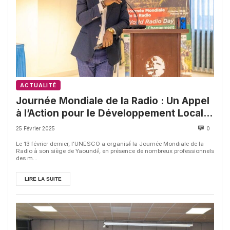
ACTUALITÉ
Journée Mondiale de la Radio : Un Appel
à l’Action pour le Développement Local
et la Liberté́ d’Expression
25 Février 2025
0
Le 13 février dernier, l'UNESCO a organisé́ la Journée Mondiale de la
Radio à son siège de Yaoundé́, en présence de nombreux professionnels
des m...
LIRE LA SUITE