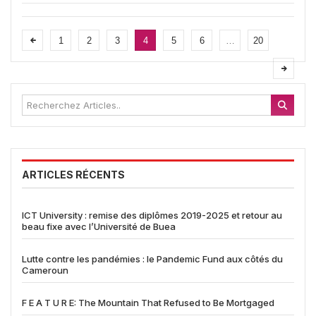
1
2
3
4
5
6
…
20
ARTICLES RÉCENTS
ICT University : remise des diplômes 2019-2025 et retour au
beau fixe avec l’Université de Buea
Lutte contre les pandémies : le Pandemic Fund aux côtés du
Cameroun
F E A T U R E: The Mountain That Refused to Be Mortgaged