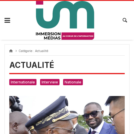
Passer
au
contenu
Catégorie :
Actualité
ACTUALITÉ
Internationale
Interview
Nationale