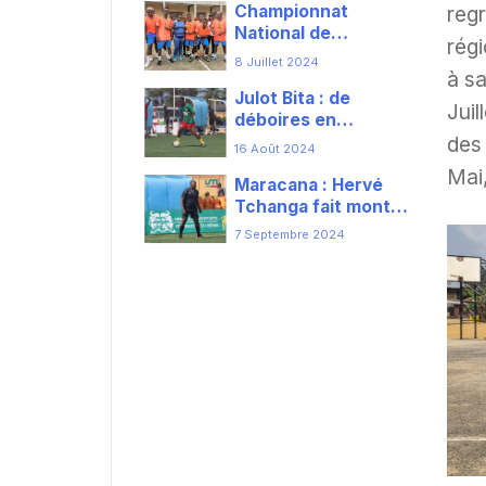
Championnat
regr
National de
régi
Maracana :Loum
8 Juillet 2024
Sports et Vertus
à sa
Julot Bita : de
sacré champion
Juil
déboires en
départemental
consécration
des 
16 Août 2024
Mai,
Maracana : Hervé
Tchanga fait monter
le Cameroun en
7 Septembre 2024
grade