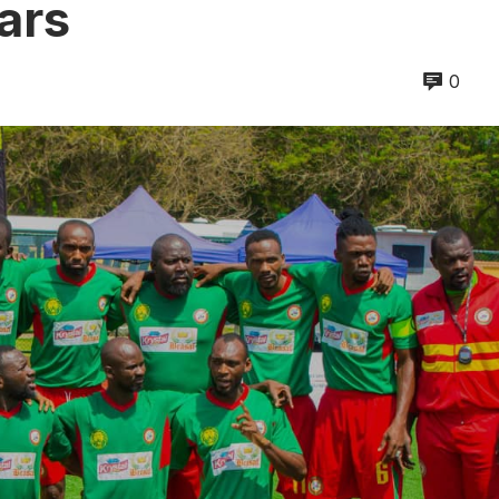
ars
0