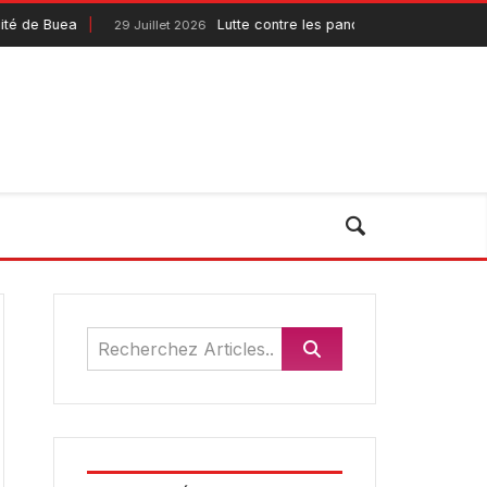
uea
Lutte contre les pandémies : le Pandemic Fund 
29 Juillet 2026