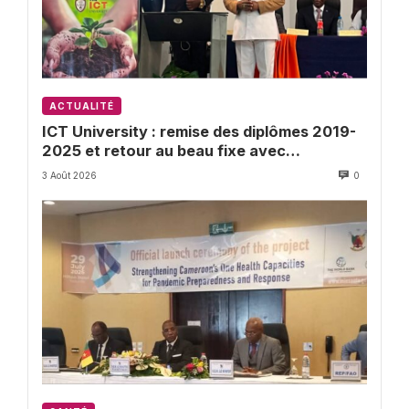
ACTUALITÉ
ICT University : remise des diplômes 2019-
2025 et retour au beau fixe avec
l’Université de Buea
3 Août 2026
0