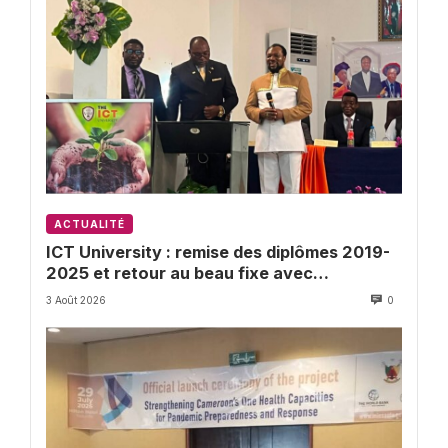
ACTUALITÉ
ICT University : remise des diplômes 2019-
2025 et retour au beau fixe avec
l’Université de Buea
3 Août 2026
0