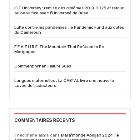
ICT University : remise des diplômes 2019-2025 et retour
au beau fixe avec l’Université de Buea
Lutte contre les pandémies : le Pandemic Fund aux côtés
du Cameroun
F E A T U R E: The Mountain That Refused to Be
Mortgaged
Comment: When Failure Sues
Langues maternelles : La CABTAL livre une nouvelle
cuvée de traducteurs
COMMENTAIRES RÉCENTS
Theophane alima
dans
Mara’monde Abidjan 2024 : le