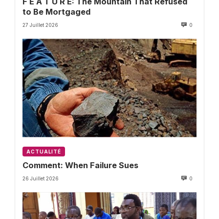
F E A T U R E: The Mountain That Refused
to Be Mortgaged
27 Juillet 2026
0
ACTUALITÉ
Comment: When Failure Sues
26 Juillet 2026
0