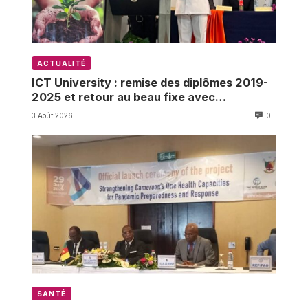
ACTUALITÉ
ICT University : remise des diplômes 2019-
2025 et retour au beau fixe avec
l’Université de Buea
3 Août 2026
0
SANTÉ