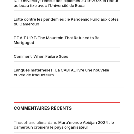
ICT University : remise des diplômes 2019-2025 et retour
au beau fixe avec l’Université de Buea
Lutte contre les pandémies : le Pandemic Fund aux côtés
du Cameroun
F E A T U R E: The Mountain That Refused to Be
Mortgaged
Comment: When Failure Sues
Langues maternelles : La CABTAL livre une nouvelle
cuvée de traducteurs
COMMENTAIRES RÉCENTS
Theophane alima
dans
Mara’monde Abidjan 2024 : le
cameroun croisera le pays organisateur