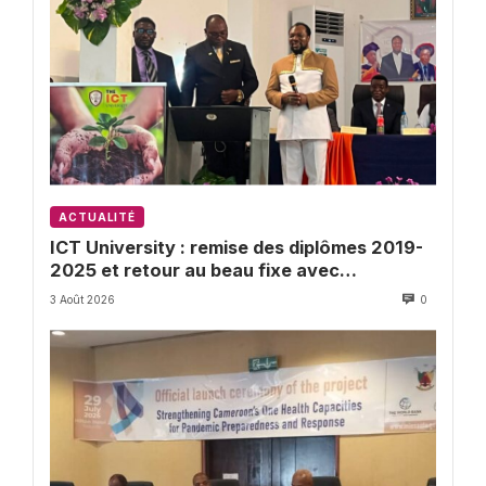
ACTUALITÉ
ICT University : remise des diplômes 2019-
2025 et retour au beau fixe avec
l’Université de Buea
3 Août 2026
0