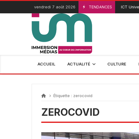
Passer
vendredi 7 août 2026
TENDANCES
ICT Univers
3 Août 2026
au
contenu
ACCUEIL
ACTUALITÉ
CULTURE
Étiquette :
zerocovid
ZEROCOVID