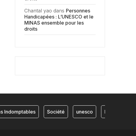
Chantal yao
dans
Personnes
Handicapées : L’UNESCO et le
MINAS ensemble pour les
droits
 Indomptables
Société
unesco
NKAM
FA