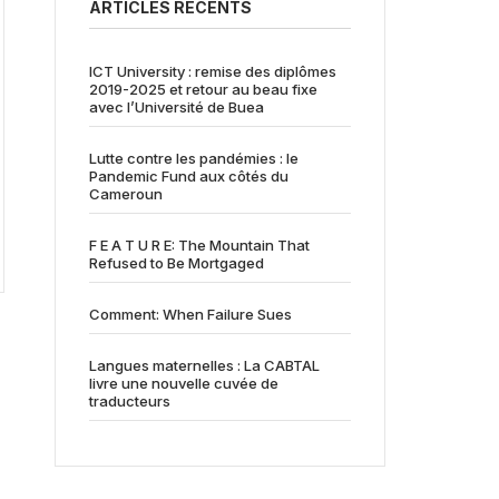
ARTICLES RÉCENTS
ICT University : remise des diplômes
2019-2025 et retour au beau fixe
avec l’Université de Buea
Lutte contre les pandémies : le
Pandemic Fund aux côtés du
Cameroun
F E A T U R E: The Mountain That
Refused to Be Mortgaged
Comment: When Failure Sues
Langues maternelles : La CABTAL
livre une nouvelle cuvée de
traducteurs