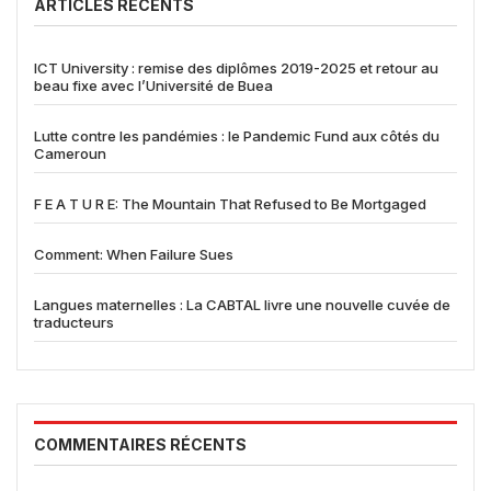
ARTICLES RÉCENTS
ICT University : remise des diplômes 2019-2025 et retour au
beau fixe avec l’Université de Buea
Lutte contre les pandémies : le Pandemic Fund aux côtés du
Cameroun
F E A T U R E: The Mountain That Refused to Be Mortgaged
Comment: When Failure Sues
Langues maternelles : La CABTAL livre une nouvelle cuvée de
traducteurs
COMMENTAIRES RÉCENTS