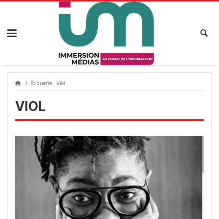
Passer
au
contenu
Étiquette :
Viol
VIOL