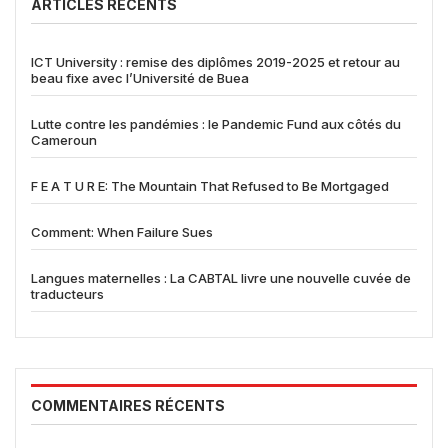
ARTICLES RÉCENTS
ICT University : remise des diplômes 2019-2025 et retour au
beau fixe avec l’Université de Buea
Lutte contre les pandémies : le Pandemic Fund aux côtés du
Cameroun
F E A T U R E: The Mountain That Refused to Be Mortgaged
Comment: When Failure Sues
Langues maternelles : La CABTAL livre une nouvelle cuvée de
traducteurs
COMMENTAIRES RÉCENTS