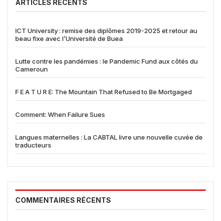
ARTICLES RÉCENTS
ICT University : remise des diplômes 2019-2025 et retour au
beau fixe avec l’Université de Buea
Lutte contre les pandémies : le Pandemic Fund aux côtés du
Cameroun
F E A T U R E: The Mountain That Refused to Be Mortgaged
Comment: When Failure Sues
Langues maternelles : La CABTAL livre une nouvelle cuvée de
traducteurs
COMMENTAIRES RÉCENTS