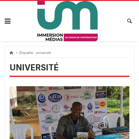
Passer
au
contenu
Étiquette :
université
UNIVERSITÉ