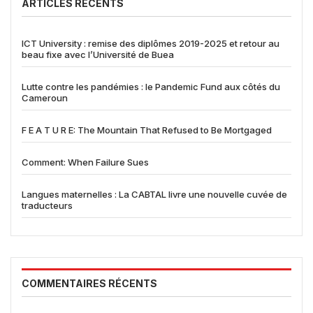
ARTICLES RÉCENTS
ICT University : remise des diplômes 2019-2025 et retour au
beau fixe avec l’Université de Buea
Lutte contre les pandémies : le Pandemic Fund aux côtés du
Cameroun
F E A T U R E: The Mountain That Refused to Be Mortgaged
Comment: When Failure Sues
Langues maternelles : La CABTAL livre une nouvelle cuvée de
traducteurs
COMMENTAIRES RÉCENTS