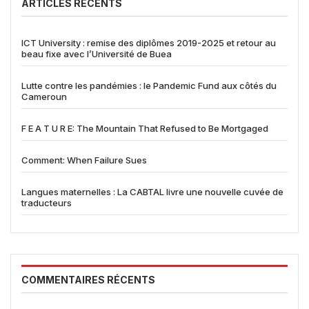
ARTICLES RÉCENTS
ICT University : remise des diplômes 2019-2025 et retour au
beau fixe avec l’Université de Buea
Lutte contre les pandémies : le Pandemic Fund aux côtés du
Cameroun
F E A T U R E: The Mountain That Refused to Be Mortgaged
Comment: When Failure Sues
Langues maternelles : La CABTAL livre une nouvelle cuvée de
traducteurs
COMMENTAIRES RÉCENTS