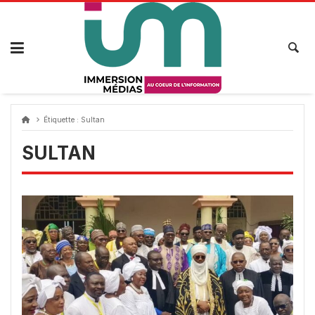
Passer
au
contenu
Étiquette :
Sultan
SULTAN