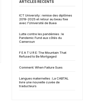
ARTICLES RÉCENTS
ICT University : remise des diplômes
2019-2025 et retour au beau fixe
avec l’Université de Buea
Lutte contre les pandémies : le
Pandemic Fund aux côtés du
Cameroun
F E A T U R E: The Mountain That
Refused to Be Mortgaged
Comment: When Failure Sues
Langues maternelles : La CABTAL
livre une nouvelle cuvée de
traducteurs