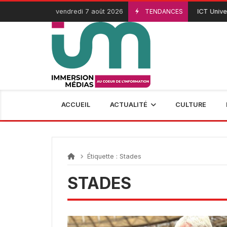
Passer
vendredi 7 août 2026
TENDANCES
ICT Univers
3 Août 2026
au
contenu
ACCUEIL
ACTUALITÉ
CULTURE
Étiquette :
Stades
STADES