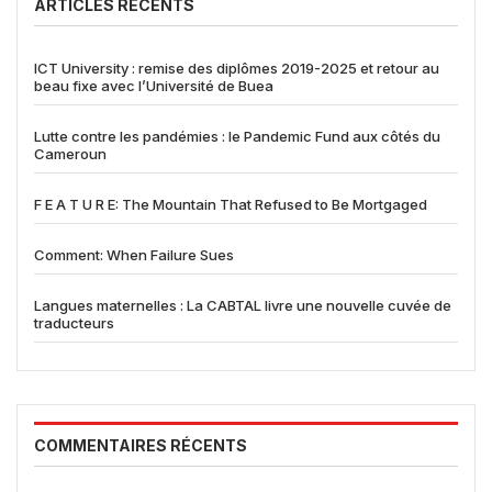
ARTICLES RÉCENTS
ICT University : remise des diplômes 2019-2025 et retour au
beau fixe avec l’Université de Buea
Lutte contre les pandémies : le Pandemic Fund aux côtés du
Cameroun
F E A T U R E: The Mountain That Refused to Be Mortgaged
Comment: When Failure Sues
Langues maternelles : La CABTAL livre une nouvelle cuvée de
traducteurs
COMMENTAIRES RÉCENTS