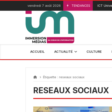
Passer
vendredi 7 août 2026
TENDANCES
ICT Univers
3 Août 2026
au
contenu
ACCUEIL
ACTUALITÉ
CULTURE
Étiquette :
reseaux sociaux
RESEAUX SOCIAUX