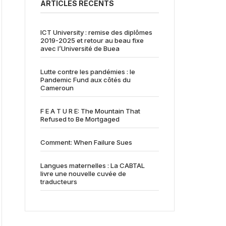
ARTICLES RÉCENTS
ICT University : remise des diplômes
2019-2025 et retour au beau fixe
avec l’Université de Buea
Lutte contre les pandémies : le
Pandemic Fund aux côtés du
Cameroun
F E A T U R E: The Mountain That
Refused to Be Mortgaged
Comment: When Failure Sues
Langues maternelles : La CABTAL
livre une nouvelle cuvée de
traducteurs