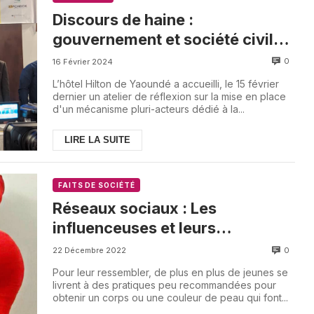
Discours de haine :
gouvernement et société civile,
pour un Cameroun sans haine
0
16 Février 2024
L’hôtel Hilton de Yaoundé a accueilli, le 15 février
dernier un atelier de réflexion sur la mise en place
d'un mécanisme pluri-acteurs dédié à la...
LIRE LA SUITE
FAITS DE SOCIÉTÉ
Réseaux sociaux : Les
influenceuses et leurs
mauvaises leçons
0
22 Décembre 2022
Pour leur ressembler, de plus en plus de jeunes se
livrent à des pratiques peu recommandées pour
obtenir un corps ou une couleur de peau qui font...