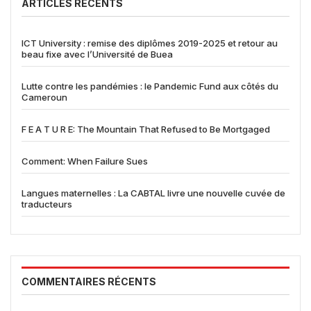
ARTICLES RÉCENTS
ICT University : remise des diplômes 2019-2025 et retour au
beau fixe avec l’Université de Buea
Lutte contre les pandémies : le Pandemic Fund aux côtés du
Cameroun
F E A T U R E: The Mountain That Refused to Be Mortgaged
Comment: When Failure Sues
Langues maternelles : La CABTAL livre une nouvelle cuvée de
traducteurs
COMMENTAIRES RÉCENTS