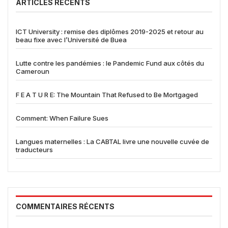
ARTICLES RÉCENTS
ICT University : remise des diplômes 2019-2025 et retour au
beau fixe avec l’Université de Buea
Lutte contre les pandémies : le Pandemic Fund aux côtés du
Cameroun
F E A T U R E: The Mountain That Refused to Be Mortgaged
Comment: When Failure Sues
Langues maternelles : La CABTAL livre une nouvelle cuvée de
traducteurs
COMMENTAIRES RÉCENTS