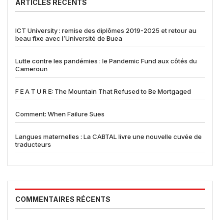
ARTICLES RÉCENTS
ICT University : remise des diplômes 2019-2025 et retour au
beau fixe avec l’Université de Buea
Lutte contre les pandémies : le Pandemic Fund aux côtés du
Cameroun
F E A T U R E: The Mountain That Refused to Be Mortgaged
Comment: When Failure Sues
Langues maternelles : La CABTAL livre une nouvelle cuvée de
traducteurs
COMMENTAIRES RÉCENTS