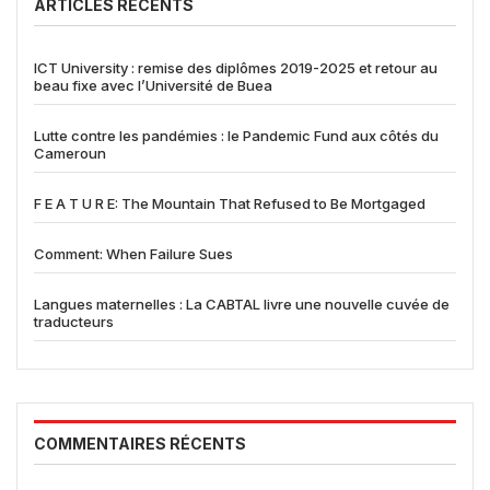
ARTICLES RÉCENTS
ICT University : remise des diplômes 2019-2025 et retour au
beau fixe avec l’Université de Buea
Lutte contre les pandémies : le Pandemic Fund aux côtés du
Cameroun
F E A T U R E: The Mountain That Refused to Be Mortgaged
Comment: When Failure Sues
Langues maternelles : La CABTAL livre une nouvelle cuvée de
traducteurs
COMMENTAIRES RÉCENTS