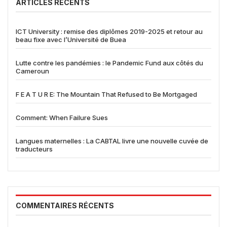
ARTICLES RÉCENTS
ICT University : remise des diplômes 2019-2025 et retour au
beau fixe avec l’Université de Buea
Lutte contre les pandémies : le Pandemic Fund aux côtés du
Cameroun
F E A T U R E: The Mountain That Refused to Be Mortgaged
Comment: When Failure Sues
Langues maternelles : La CABTAL livre une nouvelle cuvée de
traducteurs
COMMENTAIRES RÉCENTS