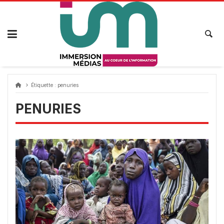
Passer
au
contenu
Étiquette :
penuries
PENURIES