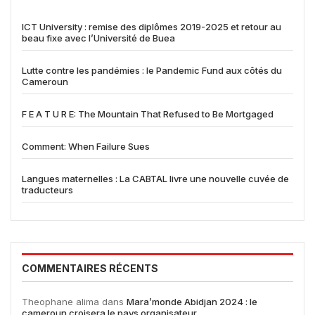
ICT University : remise des diplômes 2019-2025 et retour au
beau fixe avec l’Université de Buea
Lutte contre les pandémies : le Pandemic Fund aux côtés du
Cameroun
F E A T U R E: The Mountain That Refused to Be Mortgaged
Comment: When Failure Sues
Langues maternelles : La CABTAL livre une nouvelle cuvée de
traducteurs
COMMENTAIRES RÉCENTS
Theophane alima
dans
Mara’monde Abidjan 2024 : le
cameroun croisera le pays organisateur