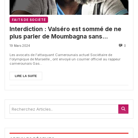
FAITS DE SOCIÉTÉ
Interdiction : Valséro est sommé de ne
plus parler de Moumbagna sans
autorisation
19 Mars 2024
0
Les avocats de l'attaquant Camerounais actuel Sociétaire de
l'olympique de Marseille , ont envoyé un courrier officiel au rappeur
camerounais Gas...
LIRE LA SUITE