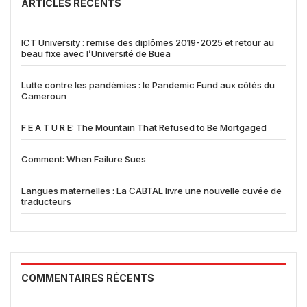
ARTICLES RÉCENTS
ICT University : remise des diplômes 2019-2025 et retour au
beau fixe avec l’Université de Buea
Lutte contre les pandémies : le Pandemic Fund aux côtés du
Cameroun
F E A T U R E: The Mountain That Refused to Be Mortgaged
Comment: When Failure Sues
Langues maternelles : La CABTAL livre une nouvelle cuvée de
traducteurs
COMMENTAIRES RÉCENTS