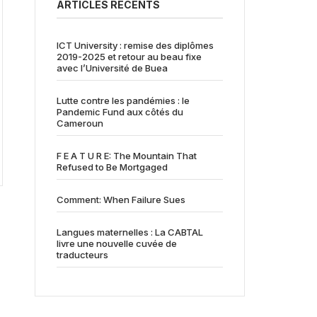
ARTICLES RÉCENTS
ICT University : remise des diplômes
2019-2025 et retour au beau fixe
avec l’Université de Buea
Lutte contre les pandémies : le
Pandemic Fund aux côtés du
Cameroun
F E A T U R E: The Mountain That
Refused to Be Mortgaged
Comment: When Failure Sues
Langues maternelles : La CABTAL
livre une nouvelle cuvée de
traducteurs