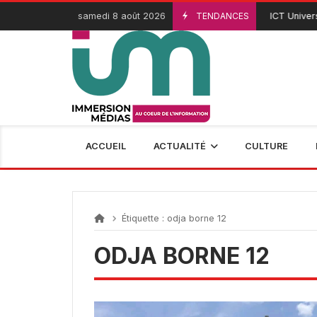
Passer
samedi 8 août 2026
TENDANCES
ICT Universi
3 Août 2026
au
contenu
ACCUEIL
ACTUALITÉ
CULTURE
Étiquette :
odja borne 12
ODJA BORNE 12