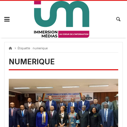
Passer
au
contenu
Étiquette :
numerique
NUMERIQUE