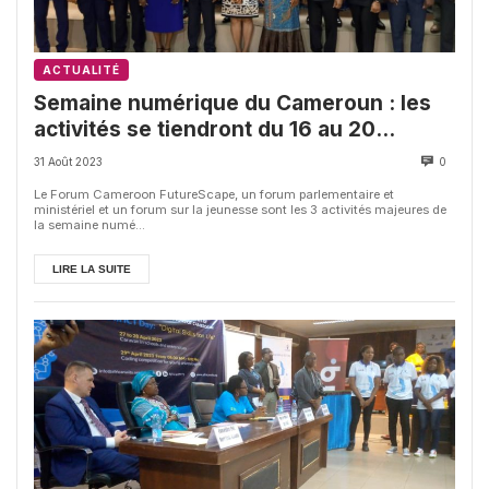
ACTUALITÉ
Semaine numérique du Cameroun : les
activités se tiendront du 16 au 20
octobre 2023
31 Août 2023
0
Le Forum Cameroon FutureScape, un forum parlementaire et
ministériel et un forum sur la jeunesse sont les 3 activités majeures de
la semaine numé...
LIRE LA SUITE