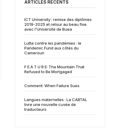
ARTICLES RÉCENTS
ICT University : remise des diplômes
2019-2025 et retour au beau fixe
avec l’Université de Buea
Lutte contre les pandémies : le
Pandemic Fund aux côtés du
Cameroun
F E A T U R E: The Mountain That
Refused to Be Mortgaged
Comment: When Failure Sues
Langues maternelles : La CABTAL
livre une nouvelle cuvée de
traducteurs