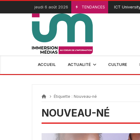
Passer
jeudi 6 août 2026
TENDANCES
ICT University 
3 Août 2026
au
contenu
ACCUEIL
ACTUALITÉ
CULTURE
Étiquette :
Nouveau-né
NOUVEAU-NÉ