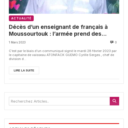
ACTUALITÉ
Décès d’un enseignant de français à
Moussourtouk : l’armée prend des
mesures en l’encontre de son élément
1 Mars 2023
0
responsable du meurtre
C’est par le biais d’un communiqué signé le mardi 28 février 2023 par
le capitaine de vaisseau ATONFACK GUEMO Cyrille Serges , chef de
division d...
LIRE LA SUITE