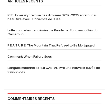
ARTICLES RÉCENTS
ICT University : remise des diplômes 2019-2025 et retour au
beau fixe avec l’Université de Buea
Lutte contre les pandémies : le Pandemic Fund aux côtés du
Cameroun
F E A T U R E: The Mountain That Refused to Be Mortgaged
Comment: When Failure Sues
Langues maternelles : La CABTAL livre une nouvelle cuvée de
traducteurs
COMMENTAIRES RÉCENTS