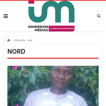
Passer
au
contenu
Étiquette :
nord
NORD