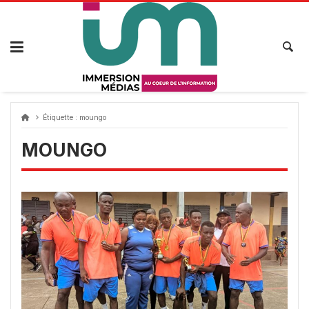
Passer
au
contenu
Étiquette :
moungo
MOUNGO