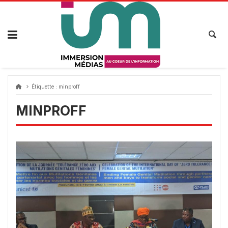
Passer
au
contenu
Étiquette :
minproff
MINPROFF