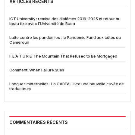
ARTICLES RÉCENTS
ICT University : remise des diplômes 2019-2025 et retour au
beau fixe avec l’Université de Buea
Lutte contre les pandémies : le Pandemic Fund aux côtés du
Cameroun
F E A T U R E: The Mountain That Refused to Be Mortgaged
Comment: When Failure Sues
Langues maternelles : La CABTAL livre une nouvelle cuvée de
traducteurs
COMMENTAIRES RÉCENTS