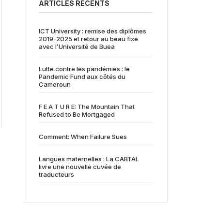
ARTICLES RÉCENTS
ICT University : remise des diplômes
2019-2025 et retour au beau fixe
avec l’Université de Buea
Lutte contre les pandémies : le
Pandemic Fund aux côtés du
Cameroun
F E A T U R E: The Mountain That
Refused to Be Mortgaged
Comment: When Failure Sues
Langues maternelles : La CABTAL
livre une nouvelle cuvée de
traducteurs