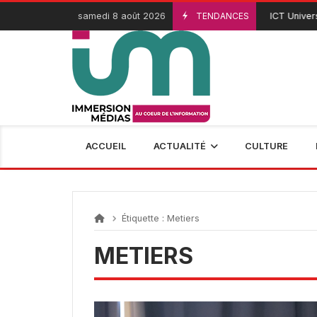
Passer
samedi 8 août 2026
TENDANCES
ICT Universi
3 Août 2026
au
contenu
ACCUEIL
ACTUALITÉ
CULTURE
Étiquette :
Metiers
METIERS