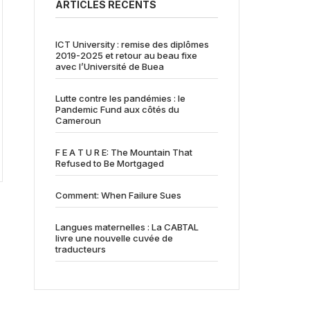
ARTICLES RÉCENTS
ICT University : remise des diplômes
2019-2025 et retour au beau fixe
avec l’Université de Buea
Lutte contre les pandémies : le
Pandemic Fund aux côtés du
Cameroun
F E A T U R E: The Mountain That
Refused to Be Mortgaged
Comment: When Failure Sues
Langues maternelles : La CABTAL
livre une nouvelle cuvée de
traducteurs