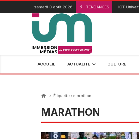
Passer
samedi 8 août 2026
TENDANCES
ICT Universi
3 Août 2026
au
contenu
ACCUEIL
ACTUALITÉ
CULTURE
Étiquette :
marathon
MARATHON