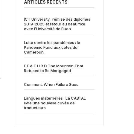
ARTICLES RÉCENTS
ICT University : remise des diplômes
2019-2025 et retour au beau fixe
avec l’Université de Buea
Lutte contre les pandémies : le
Pandemic Fund aux côtés du
Cameroun
F E A T U R E: The Mountain That
Refused to Be Mortgaged
Comment: When Failure Sues
Langues maternelles : La CABTAL
livre une nouvelle cuvée de
traducteurs