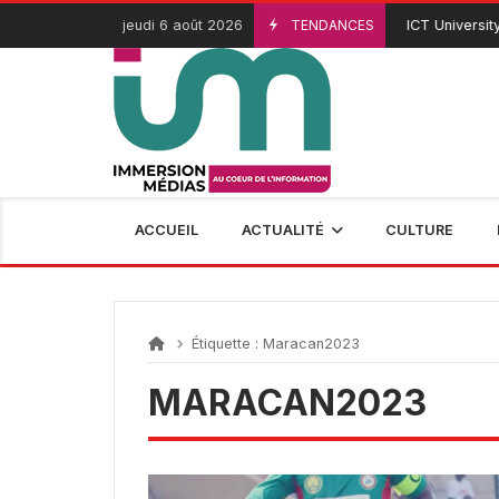
Passer
jeudi 6 août 2026
TENDANCES
ICT University 
3 Août 2026
au
contenu
ACCUEIL
ACTUALITÉ
CULTURE
Étiquette :
Maracan2023
MARACAN2023