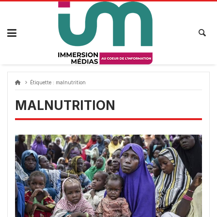
Passer
au
contenu
Étiquette :
malnutrition
MALNUTRITION