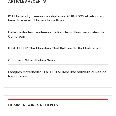
ARTICLES RÉCENTS
ICT University : remise des diplômes 2019-2025 et retour au
beau fixe avec l’Université de Buea
Lutte contre les pandémies : le Pandemic Fund aux côtés du
Cameroun
F E A T U R E: The Mountain That Refused to Be Mortgaged
Comment: When Failure Sues
Langues maternelles : La CABTAL livre une nouvelle cuvée de
traducteurs
COMMENTAIRES RÉCENTS