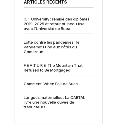
ARTICLES RÉCENTS
ICT University : remise des diplômes
2019-2025 et retour au beau fixe
avec l’Université de Buea
Lutte contre les pandémies : le
Pandemic Fund aux côtés du
Cameroun
F E A T U R E: The Mountain That
Refused to Be Mortgaged
Comment: When Failure Sues
Langues maternelles : La CABTAL
livre une nouvelle cuvée de
traducteurs