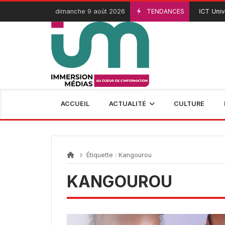
Passer
dimanche 9 août 2026
TENDANCES
ICT Univer
3 Août 2026
au
contenu
ACCUEIL
ACTUALITÉ
CULTURE
Étiquette :
Kangourou
KANGOUROU