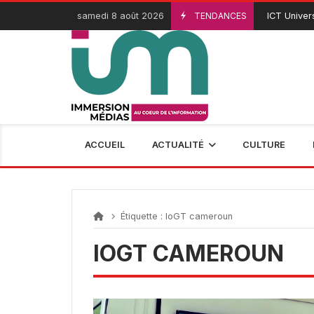
Passer
samedi 8 août 2026
TENDANCES
ICT Universi
3 Août 2026
au
contenu
ACCUEIL
ACTUALITÉ
CULTURE
Étiquette :
IoGT cameroun
IOGT CAMEROUN