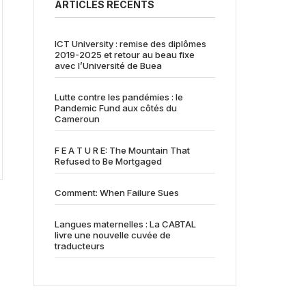
ARTICLES RÉCENTS
ICT University : remise des diplômes
2019-2025 et retour au beau fixe
avec l’Université de Buea
Lutte contre les pandémies : le
Pandemic Fund aux côtés du
Cameroun
F E A T U R E: The Mountain That
Refused to Be Mortgaged
Comment: When Failure Sues
Langues maternelles : La CABTAL
livre une nouvelle cuvée de
traducteurs