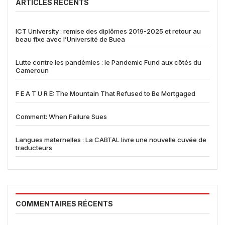
ARTICLES RÉCENTS
ICT University : remise des diplômes 2019-2025 et retour au
beau fixe avec l’Université de Buea
Lutte contre les pandémies : le Pandemic Fund aux côtés du
Cameroun
F E A T U R E: The Mountain That Refused to Be Mortgaged
Comment: When Failure Sues
Langues maternelles : La CABTAL livre une nouvelle cuvée de
traducteurs
COMMENTAIRES RÉCENTS