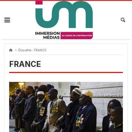
Passer
au
contenu
Étiquette :
FRANCE
FRANCE