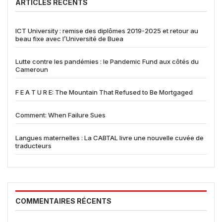
ARTICLES RÉCENTS
ICT University : remise des diplômes 2019-2025 et retour au
beau fixe avec l’Université de Buea
Lutte contre les pandémies : le Pandemic Fund aux côtés du
Cameroun
F E A T U R E: The Mountain That Refused to Be Mortgaged
Comment: When Failure Sues
Langues maternelles : La CABTAL livre une nouvelle cuvée de
traducteurs
COMMENTAIRES RÉCENTS