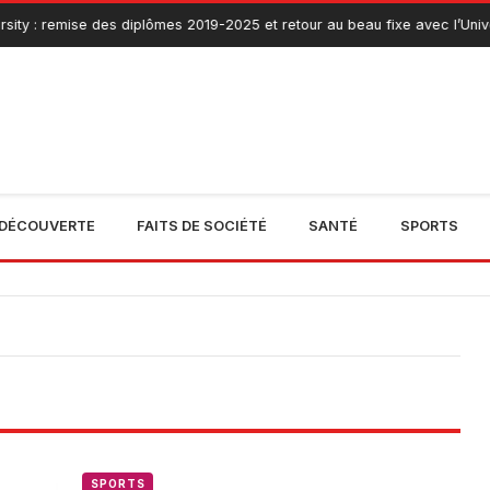
ity : remise des diplômes 2019-2025 et retour au beau fixe avec l’Unive
DÉCOUVERTE
FAITS DE SOCIÉTÉ
SANTÉ
SPORTS
SPORTS