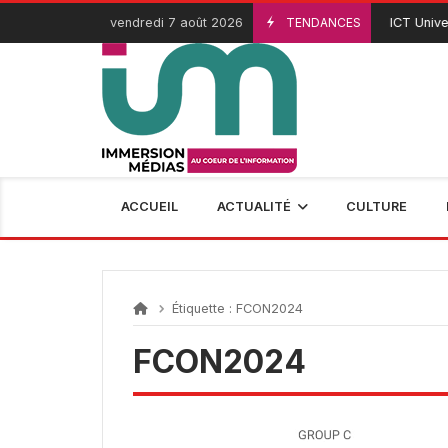
Passer
vendredi 7 août 2026
TENDANCES
ICT Univers
3 Août 2026
au
contenu
ACCUEIL
ACTUALITÉ
CULTURE
Étiquette :
FCON2024
FCON2024