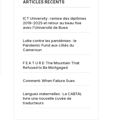
ARTICLES RÉCENTS
ICT University : remise des diplômes
2019-2025 et retour au beau fixe
avec l’Université de Buea
Lutte contre les pandémies : le
Pandemic Fund aux côtés du
Cameroun
F E A T U R E: The Mountain That
Refused to Be Mortgaged
Comment: When Failure Sues
Langues maternelles : La CABTAL
livre une nouvelle cuvée de
traducteurs