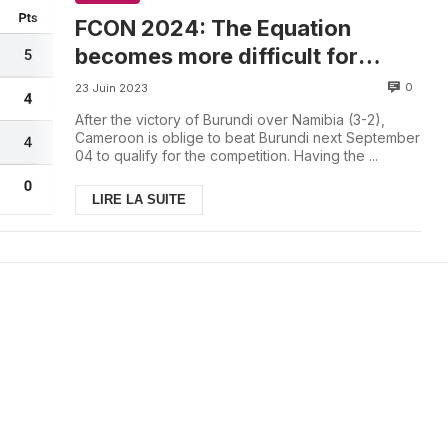
FCON 2024: The Equation
becomes more difficult for
Indomitable Lions in Group C
0
23 Juin 2023
After the victory of Burundi over Namibia (3-2),
Cameroon is oblige to beat Burundi next September
04 to qualify for the competition. Having the ...
LIRE LA SUITE