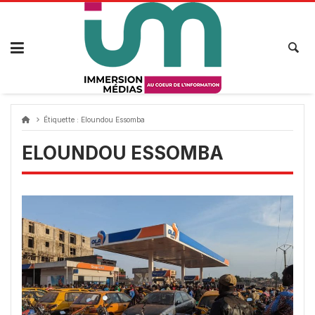
Passer
au
contenu
Étiquette :
Eloundou Essomba
ELOUNDOU ESSOMBA