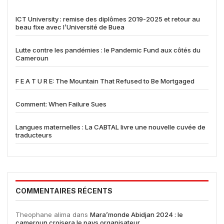
ICT University : remise des diplômes 2019-2025 et retour au
beau fixe avec l’Université de Buea
Lutte contre les pandémies : le Pandemic Fund aux côtés du
Cameroun
F E A T U R E: The Mountain That Refused to Be Mortgaged
Comment: When Failure Sues
Langues maternelles : La CABTAL livre une nouvelle cuvée de
traducteurs
COMMENTAIRES RÉCENTS
Theophane alima
dans
Mara’monde Abidjan 2024 : le
cameroun croisera le pays organisateur