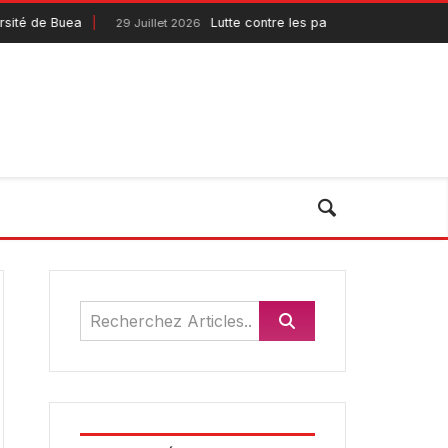
sité de Buea
Lutte contre les pandémies : le Pandem
29 Juillet 2026