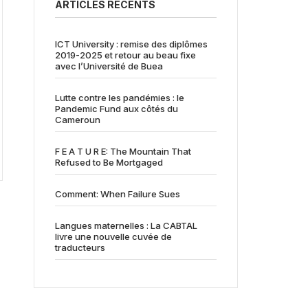
ARTICLES RÉCENTS
ICT University : remise des diplômes
2019-2025 et retour au beau fixe
avec l’Université de Buea
Lutte contre les pandémies : le
Pandemic Fund aux côtés du
Cameroun
F E A T U R E: The Mountain That
Refused to Be Mortgaged
Comment: When Failure Sues
Langues maternelles : La CABTAL
livre une nouvelle cuvée de
traducteurs